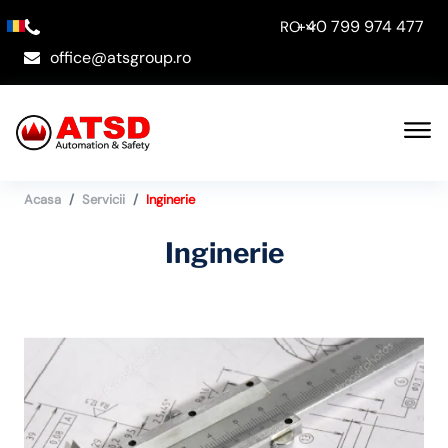
+40 799 974 477
RO
office@atsgroup.ro
Acasa
Servicii
Inginerie
Inginerie