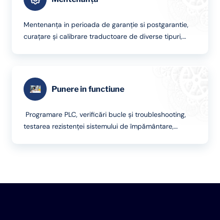
comunicații fiabile între toate dispozitivele pentru o
operare și monitorizare eficientă.
Mentenanța in perioada de garanție si postgarantie,
curațare și calibrare traductoare de diverse tipuri,
recertificare sisteme de securitate și monitorizare,
actualizări software și hardware pentru asigurarea
compatibilității și performanței pe termen lung.
Intervențiile noastre rapide și profesionale asigură o
Punere in functiune
funcționare continuă și optimă a sistemelor,
minimizând downtime-ul și prevenind eventualele
Programare PLC, verificări bucle și troubleshooting,
disfuncționalități. Prin serviciile noastre cuprinzătoare,
testarea rezistenței sistemului de împământare,
ne asigurăm că investiția dvs. rămâne valoroasă și
punerea în funcțiune si certificarea sistemelor,
eficientă pe termen lung.
configurarea interfețelor de utilizator sunt etape
esențiale care asigură că toate funcționalitățile
sistemului sunt optimizate, se respectă standardele
de siguranță și se maximizează eficiența operațională.