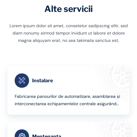
Alte servicii
Lorem ipsum dolor sit amet, consetetur sadipscing elitr, sed
diam nonumy eirmod tempor invidunt ut labore et dolore
magna aliquyam erat, no sea takimata sanctus est,
Instalare
Fabricarea panourilor de automatizare, asamblarea și
interconectarea echipamentelor centrale asigurând
că toate componentele funcționează împreună în mod
armonios pentru performanța optimă a sistemului.
Aceasta include configurarea sistemelor de control,
integrarea senzorilor și detectorilor, asigurarea unei
Mentenanța